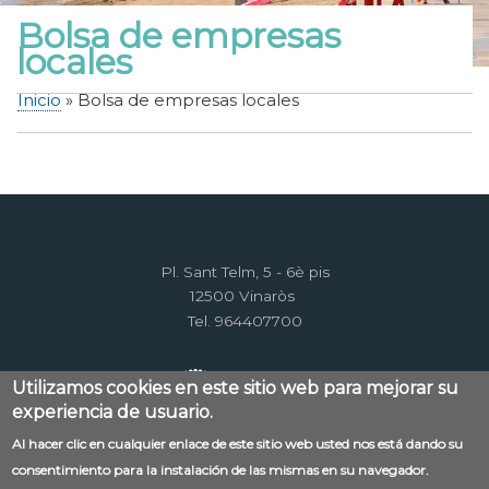
Bolsa de empresas
locales
Inicio
Bolsa de empresas locales
Sobrescribir
enlaces
de
ayuda
a
la
Pl. Sant Telm, 5 - 6è pis
navegación
12500 Vinaròs
Tel. 964407700
Utilizamos cookies en este sitio web para mejorar su
experiencia de usuario.
Al hacer clic en cualquier enlace de este sitio web usted nos está dando su
Menú
consentimiento para la instalación de las mismas en su navegador.
Contacto
Aviso legal
Mapa web