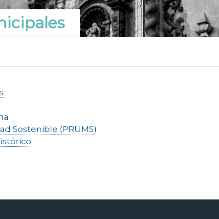
nicipales
s
ana
dad Sostenible (PRUMS
)
istórico