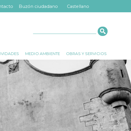
ntacto
Buzón ciudadano
Castellano
nú
ra
erior
Cerca
IVIDADES
MEDIO AMBIENTE
OBRAS Y SERVICIOS