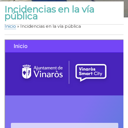
Incidencias en la vía
pública
Inicio
Incidencias en la vía pública
Sobrescribir
enlaces
de
ayuda
a
la
navegación