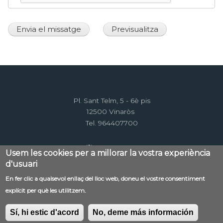
Pl. Sant Telm, 5 - 6è pis
12500 Vinaròs
Tel. 964407700
Usem les cookies per a millorar la vostra experiència
d'usuari
En fer clic a qualsevol enllaç del lloc web, doneu el vostre consentiment
Menú
explícit per què les utilitzem.
Contacte
Avís legal
Mapa web
al
Política de privacitat
RSS
Sí, hi estic d'acord
No, deme más información
pie