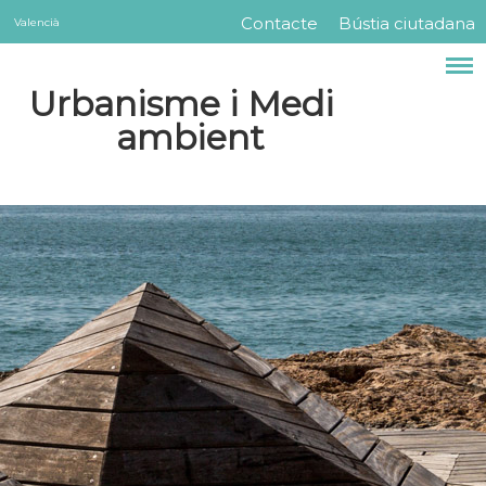
Servicios
Vés
Contacte
Bústia ciutadana
Valencià
Menú
al
contingut
barra
Urbanisme i Medi
superior
ambient