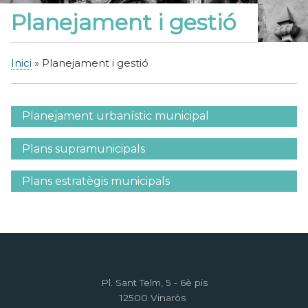
Planejament i gestió
Inici
Planejament i gestió
Fil
d'Ariadna
Planejament urbanístic municipal
Menú
lateral
Plans supramunicipals
planejament
Plans estratègis municipals
Pl. Sant Telm, 5 - 6è pis
12500 Vinaròs