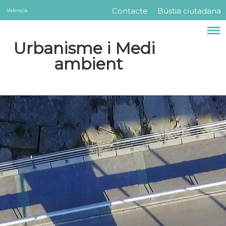
Servicios
Vés
Contacte
Bústia ciutadana
Valencià
Menú
al
contingut
barra
Urbanisme i Medi
superior
ambient