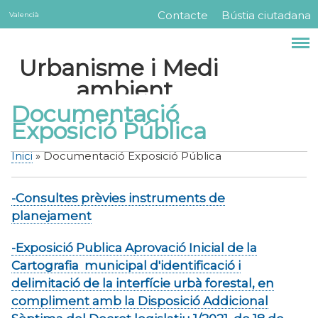
Servicios
Vés
Contacte
Bústia ciutadana
Valencià
Menú
al
contingut
barra
Urbanisme i Medi
superior
ambient
Documentació
Exposició Pública
Inici
Documentació Exposició Pública
Fil
d'Ariadna
-Consultes prèvies instruments de
planejament
-Exposició Publica Aprovació Inicial de la
Cartografia municipal d'identificació i
delimitació de la interfície urbà forestal, en
compliment amb la Disposició Addicional