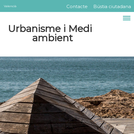
Servicios
Vés
Contacte
Bústia ciutadana
Valencià
Menú
al
contingut
barra
Urbanisme i Medi
superior
ambient