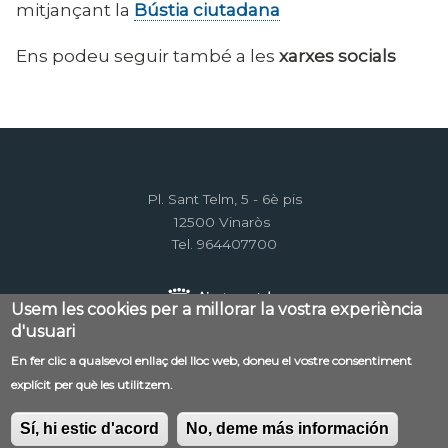
mitjançant la
Bústia ciutadana
Ens podeu seguir també a les
xarxes socials
Pl. Sant Telm, 5 - 6è pis
12500 Vinaròs
Tel. 964407700
Usem les cookies per a millorar la vostra experiència
d'usuari
En fer clic a qualsevol enllaç del lloc web, doneu el vostre consentiment
Menú
explícit per què les utilitzem.
Contacte
Avís legal
Mapa web
al
Política de privacitat
RSS
Sí, hi estic d'acord
No, deme más información
pie