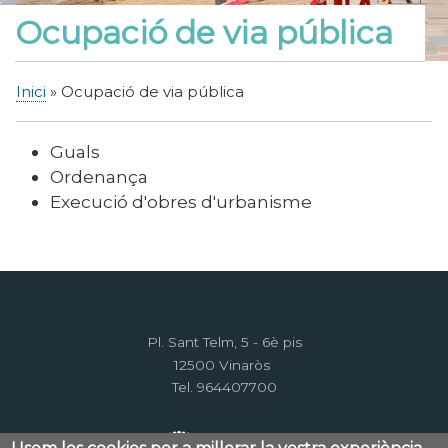
Ocupació de via pública
Inici
Ocupació de via pública
Fil
d'Ariadna
Guals
Ordenança
Execució d'obres d'urbanisme
Pl. Sant Telm, 5 - 6è pis
12500 Vinaròs
Tel. 964407700